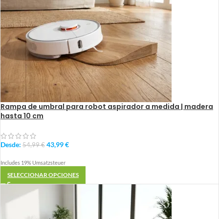
Rampa de umbral para robot aspirador a medida | madera
hasta 10 cm
Desde:
43,99
€
54,99
€
Includes 19% Umsatzsteuer
SELECCIONAR OPCIONES