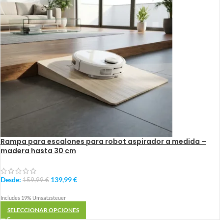
Rampa para escalones para robot aspirador a medida –
madera hasta 30 cm
Desde:
139,99
€
159,99
€
Includes 19% Umsatzsteuer
SELECCIONAR OPCIONES