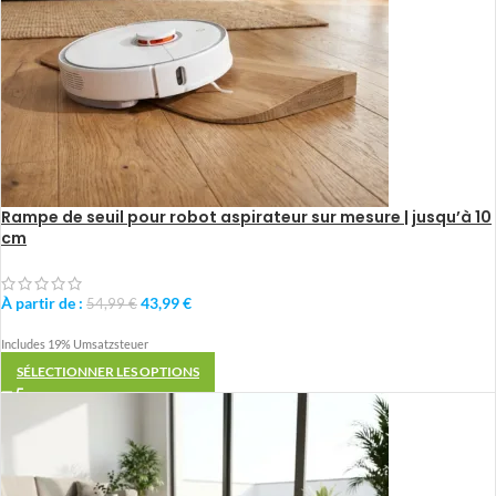
Rampe de seuil pour robot aspirateur sur mesure | jusqu’à 10
cm
À partir de :
43,99
€
54,99
€
Includes 19% Umsatzsteuer
SÉLECTIONNER LES OPTIONS