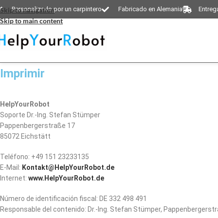
Personalizado por un carpintero
Fabricado en Alemania
Entrega
Skip to navigation
Skip to main content
Imprimir
H
elpYourRobot
Soporte Dr.-Ing. Stefan Stümper
Pappenbergerstraße 17
85072 Eichstätt
Teléfono: +49 151 23233135
E-Mail:
Kontakt@HelpYourRobot.de
Internet:
www.HelpYourRobot.de
Número de identificación fiscal: DE 332 498 491
Responsable del contenido: Dr.-Ing. Stefan Stümper, Pappenbergerstr