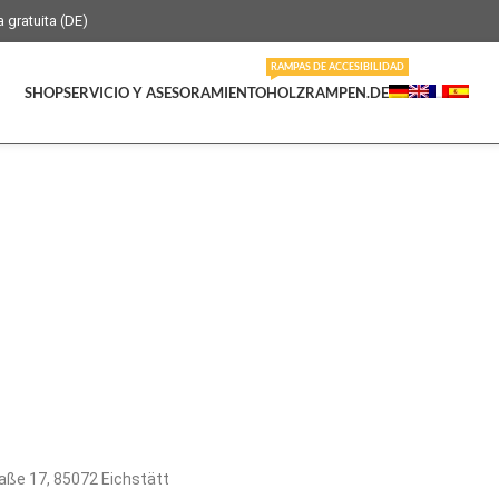
 gratuita (DE)
RAMPAS DE ACCESIBILIDAD
SHOP
SERVICIO Y ASESORAMIENTO
HOLZRAMPEN.DE
aße 17, 85072 Eichstätt