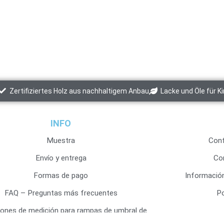
Zertifiziertes Holz aus nachhaltigem Anbau
Lacke und Öle für K
INFO
Muestra
Conf
Envío y entrega
Co
Formas de pago
Informació
FAQ – Preguntas más frecuentes
Po
iones de medición para rampas de umbral de