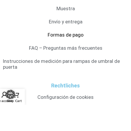
Muestra
Envío y entrega
Formas de pago
FAQ – Preguntas más frecuentes
Instrucciones de medición para rampas de umbral de
puerta
Rechtliches
Configuración de cookies
 account
Shop
Cart
Condiciones generales
Información sobre protección de datos