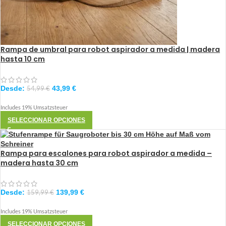
Rampa de umbral para robot aspirador a medida | madera
hasta 10 cm
Desde:
43,99
€
54,99
€
Includes 19% Umsatzsteuer
SELECCIONAR OPCIONES
Rampa para escalones para robot aspirador a medida –
madera hasta 30 cm
Desde:
139,99
€
159,99
€
Includes 19% Umsatzsteuer
SELECCIONAR OPCIONES