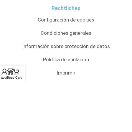
Rechtliches
Configuración de cookies
Condiciones generales
Información sobre protección de datos
Política de anulación
Imprimir
 account
Shop
Cart
© HelpYourRobot 2026
Deutsch
(
Alemán
)
English
(
Inglés
)
Français
(
Francés
)
Español