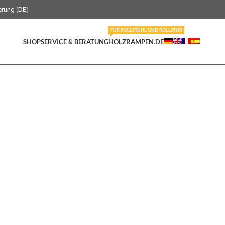
erung (DE)
FÜR ROLLSTUHL UND ROLLATOR
SHOP
SERVICE & BERATUNG
HOLZRAMPEN.DE