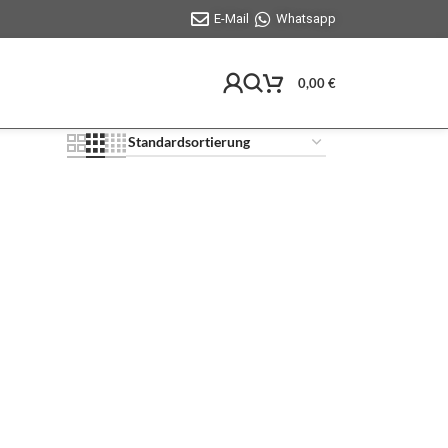
E-Mail
Whatsapp
0,00
€