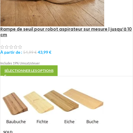
Rampe de seuil pour robot aspirateur sur mesure | jusqu’à 10
cm
À partir de :
43,99
€
54,99
€
Includes 19% Umsatzsteuer
SÉLECTIONNER LES OPTIONS
SOLD